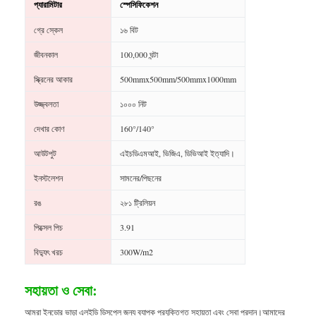
প্যারামিটার
স্পেসিফিকেশন
গ্রে স্কেল
১৬ বিট
জীবনকাল
100,000 ঘন্টা
স্ক্রিনের আকার
500mmx500mm/500mmx1000mm
উজ্জ্বলতা
১০০০ নিট
দেখার কোণ
160°/140°
আউটপুট
এইচডিএমআই, ভিজিএ, ডিভিআই ইত্যাদি।
ইনস্টলেশন
সামনের/পিছনের
রঙ
২৮১ ট্রিলিয়ন
পিক্সেল পিচ
3.91
বিদ্যুৎ খরচ
300W/m2
সহায়তা ও সেবা:
আমরা ইনডোর ভাড়া এলইডি ডিসপ্লে জন্য ব্যাপক প্রযুক্তিগত সহায়তা এবং সেবা প্রদান।আমাদের