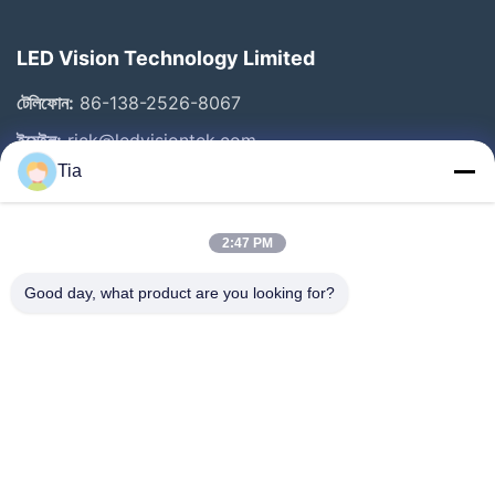
LED Vision Technology Limited
টেলিফোন:
86-138-2526-8067
ইমেইল:
rick@ledvisiontek.com
Tia
গুরুত্বপূর্ণ সংযোগ
2:47 PM
বাড়ি
Good day, what product are you looking for?
পণ্য
আমাদের সম্পর্কে
কারখানা ভ্রমণ
মান নিয়ন্ত্রণ
খবর
যোগাযোগ করুন