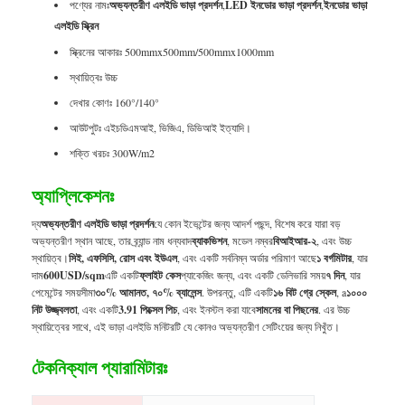
পণ্যের নামঃ
অভ্যন্তরীণ এলইডি ভাড়া প্রদর্শন
,
LED ইনডোর ভাড়া প্রদর্শন
,
ইনডোর ভাড়া
এলইডি স্ক্রিন
স্ক্রিনের আকারঃ 500mmx500mm/500mmx1000mm
স্থায়িত্বঃ উচ্চ
দেখার কোণঃ 160°/140°
আউটপুটঃ এইচডিএমআই, ভিজিএ, ডিভিআই ইত্যাদি।
শক্তি খরচঃ 300W/m2
অ্যাপ্লিকেশনঃ
দ্য
অভ্যন্তরীণ এলইডি ভাড়া প্রদর্শন
যে কোন ইভেন্টের জন্য আদর্শ পছন্দ, বিশেষ করে যারা বড়
অভ্যন্তরীণ স্থান আছে, তার ব্র্যান্ড নাম ধন্যবাদ
ব্যাকভিশন
, মডেল নম্বর
বিআইআর-২
, এবং উচ্চ
স্থায়িত্ব।
সিই, এফসিসি, রোস এবং ইউএল
, এবং একটি সর্বনিম্ন অর্ডার পরিমাণ আছে
১ বর্গমিটার
, যার
দাম
600USD/sqm
এটি একটি
ফ্লাইট কেস
প্যাকেজিং জন্য, এবং একটি ডেলিভারি সময়
৭ দিন
, যার
পেমেন্টের সময়সীমা
৩০% আমানত, ৭০% ব্যালেন্স
. উপরন্তু, এটি একটি
১৬ বিট গ্রে স্কেল
, a
১০০০
নিট উজ্জ্বলতা
, এবং একটি
3.91 পিক্সেল পিচ
, এবং ইনস্টল করা যাবে
সামনের বা পিছনের
. এর উচ্চ
স্থায়িত্বের সাথে, এই ভাড়া এলইডি মনিটরটি যে কোনও অভ্যন্তরীণ সেটিংয়ের জন্য নিখুঁত।
টেকনিক্যাল প্যারামিটারঃ