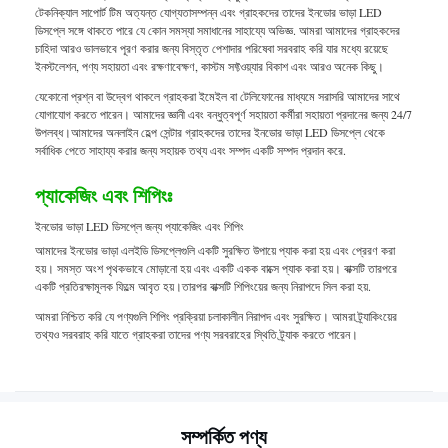
টেকনিক্যাল সাপোর্ট টিম অত্যন্ত যোগ্যতাসম্পন্ন এবং গ্রাহকদের তাদের ইনডোর ভাড়া LED
ডিসপ্লে সঙ্গে থাকতে পারে যে কোন সমস্যা সমাধানের সাহায্যে অভিজ্ঞ. আমরা আমাদের গ্রাহকদের
চাহিদা আরও ভালভাবে পূরণ করার জন্য বিস্তৃত পেশাদার পরিষেবা সরবরাহ করি যার মধ্যে রয়েছে
ইনস্টলেশন, পণ্য সহায়তা এবং রক্ষণাবেক্ষণ, কাস্টম সফ্টওয়্যার বিকাশ এবং আরও অনেক কিছু।
যেকোনো প্রশ্ন বা উদ্বেগ থাকলে গ্রাহকরা ইমেইল বা টেলিফোনের মাধ্যমে সরাসরি আমাদের সাথে
যোগাযোগ করতে পারেন। আমাদের জ্ঞানী এবং বন্ধুত্বপূর্ণ সহায়তা কর্মীরা সহায়তা প্রদানের জন্য 24/7
উপলব্ধ।আমাদের অনলাইন হেল্প সেন্টার গ্রাহকদের তাদের ইনডোর ভাড়া LED ডিসপ্লে থেকে
সর্বাধিক পেতে সাহায্য করার জন্য সহায়ক তথ্য এবং সম্পদ একটি সম্পদ প্রদান করে.
প্যাকেজিং এবং শিপিংঃ
ইনডোর ভাড়া LED ডিসপ্লে জন্য প্যাকেজিং এবং শিপিং
আমাদের ইনডোর ভাড়া এলইডি ডিসপ্লেগুলি একটি সুরক্ষিত উপায়ে প্যাক করা হয় এবং প্রেরণ করা
হয়। সমস্ত অংশ পৃথকভাবে মোড়ানো হয় এবং একটি একক বাক্সে প্যাক করা হয়। বাক্সটি তারপরে
একটি প্রতিরক্ষামূলক ফিল্মে আবৃত হয়।তারপর বাক্সটি শিপিংয়ের জন্য নিরাপদে সিল করা হয়.
আমরা নিশ্চিত করি যে পণ্যগুলি শিপিং প্রক্রিয়া চলাকালীন নিরাপদ এবং সুরক্ষিত। আমরা ট্র্যাকিংয়ের
তথ্যও সরবরাহ করি যাতে গ্রাহকরা তাদের পণ্য সরবরাহের স্থিতি ট্র্যাক করতে পারেন।
সম্পর্কিত পণ্য