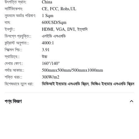
উৎপত্তি স্থান:
China
সার্টিফিকেশন:
CE, FCC, Rohs,UL
ন্যূনতম অর্ডার পরিমাণ:
1 Sqm
দাম:
600USD/Sqm
ইনপুট::
HDMI, VGA, DVI, ইত্যাদি
ডিসপ্লে প্রযুক্তি::
এলইডি এসএমডি
কন্ট্রাস্ট অনুপাত::
4000:1
পিক্সেল পিচ::
3.91
স্থায়িত্ব::
উচ্চ
দেখার কোণ::
160°/140°
পর্দার আকার::
500mmx500mm/500mmx1000mm
শক্তি খরচ::
300W/m2
ডিভিআই ইনডোর এসএমডি স্ক্রিন
ভিজিএ ইনডোর এসএমডি স্ক্রিন
বিশেষভাবে তুলে ধরা:
,
পণ্য বিবরণ