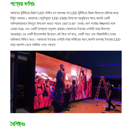
পণ্যের বর্ণনাঃ
আমাদের ইন্টিরিওর রিয়াল LED মনিটর হল আপনার সব LED ইন্টিরিওর রিয়াল ডিসপ্লে চাহিদার জন্য
নিখুঁত সমাধান। আমাদের পেটেন্টযুক্ত LED SMD ডিসপ্লে প্রযুক্তির সাথে,আপনি একটি
অবিশ্বাস্যভাবে বিস্তৃত উপভোগ করতে পারেন 160°/140° দেখার কোণ সর্বোচ্চ উজ্জ্বলতা সঙ্গে
1000 Nits এবং একটি বৈসাদৃশ্য অনুপাত 4000:1আমাদের ইনডোর এলইডি ভাড়া ডিসপ্লে
3840Hz এর একটি চিত্তাকর্ষক রিফ্রেশ রেট নিয়ে গর্ব করে, একটি মসৃণ এবং বিরামবিহীন দেখার
অভিজ্ঞতা নিশ্চিত করে। আমাদের ইনডোর এলইডি ভাড়া মনিটরের সাথে,আপনি আপনার ইনডোর LED
ভাড়া প্রদর্শন থেকে সর্বাধিক পেতে পারেন!
বৈশিষ্ট্যঃ