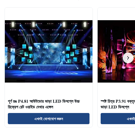
পূর্ণ রঙ P4.81 আউটডোর ভাড়া LED ডিসপ্লে উচ্চ
স্পষ্ট চিত্র P3.91 বক্তৃ
রিফ্রেশ রেট ওয়াইড দেখার এঙ্গেল
ভাড়া LED ডিসপ্লে
এখনই যোগাযোগ করুন
এখনই