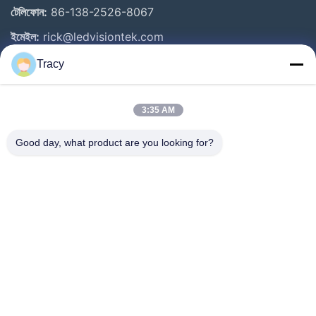
টেলিফোন:
86-138-2526-8067
ইমেইল:
rick@ledvisiontek.com
Tracy
গুরুত্বপূর্ণ সংযোগ
3:35 AM
বাড়ি
পণ্য
Good day, what product are you looking for?
আমাদের সম্পর্কে
কারখানা ভ্রমণ
মান নিয়ন্ত্রণ
খবর
যোগাযোগ করুন
Follow Us