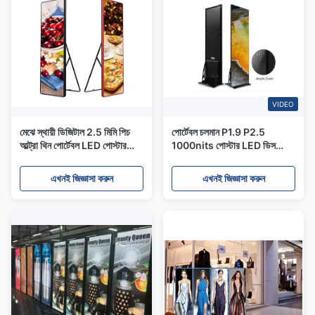
VIDEO
মেঝে স্থায়ী ডিজিটাল 2.5 মিমি পিচ
পোর্টেবল চলমান P1.9 P2.5
আল্ট্রা থিন পোর্টেবল LED পোস্টার
1000nits পোস্টার LED ডিসপ্লে
প্রদর্শন
সম্পূর্ণ রঙ
এখনই জিজ্ঞাসা করুন
এখনই জিজ্ঞাসা করুন