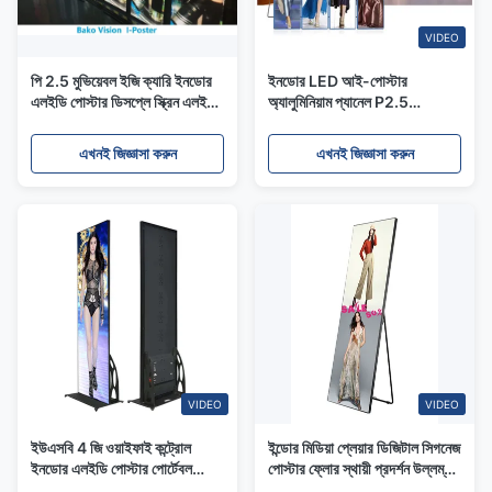
VIDEO
পি 2.5 মুভিয়েবল ইজি ক্যারি ইনডোর
ইনডোর LED আই-পোস্টার
এলইডি পোস্টার ডিসপ্লে স্ক্রিন এলইডি
অ্যালুমিনিয়াম প্যানেল P2.5
প্ল্যাকার্ড মেনু
1000Nits এলইডি পোস্টার প্যানেল
এখনই জিজ্ঞাসা করুন
এখনই জিজ্ঞাসা করুন
VIDEO
VIDEO
ইউএসবি 4 জি ওয়াইফাই কন্ট্রোল
ইন্ডোর মিডিয়া প্লেয়ার ডিজিটাল সিগনেজ
ইনডোর এলইডি পোস্টার পোর্টেবল
পোস্টার ফ্লোর স্থায়ী প্রদর্শন উল্লম্ব
বিজ্ঞাপনের এলইডি পোস্টার মিরর
কিওস্ক