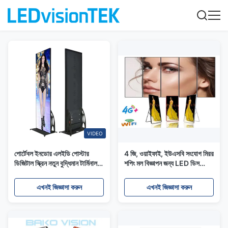
VIDEO
পোর্টেবল ইনডোর এলইডি পোস্টার
4 জি, ওয়াইফাই, ইউএসবি সংযোগ মিরর
ডিজিটাল স্ক্রিন নতুন বুদ্ধিমান টার্মিনাল
শপিং মল বিজ্ঞাপন জন্য LED ডিসপ্লে
বিজ্ঞাপন প্লেয়ার
পোস্টার
এখনই জিজ্ঞাসা করুন
এখনই জিজ্ঞাসা করুন