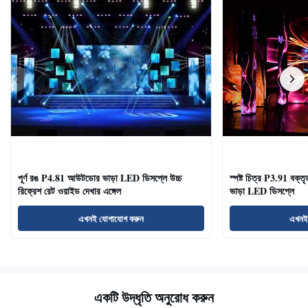
পূর্ণ রঙ P4.81 আউটডোর ভাড়া LED ডিসপ্লে উচ্চ
স্পষ্ট চিত্র P3.91 বক্তৃ
রিফ্রেশ রেট ওয়াইড দেখার এঙ্গেল
ভাড়া LED ডিসপ্লে
এখনই যোগাযোগ করুন
এখনই
একটি উদ্ধৃতি অনুরোধ করুন