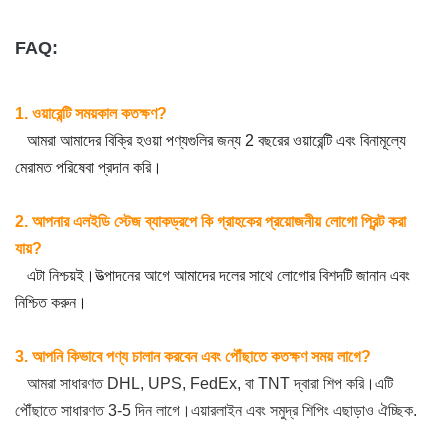
অপারেটিং
FAQ:
টেম্প/
-10℃~60℃/10%~60%
আর্দ্রতা
1. ওয়ারেন্টি সময়কাল কতক্ষণ?
স্টোরেজ
আমরা আমাদের বিক্রি হওয়া পণ্যগুলির জন্য 2 বছরের ওয়ারেন্টি এবং বিনামূল্যে
টেম্প/
-30℃~60℃/10%~60%
মেরামত পরিষেবা প্রদান করি।
আর্দ্রতা
2. আপনার এলইডি স্টেজ ব্যাকড্রপে কি গ্রাহকের প্রয়োজনীয় লোগো প্রিন্ট করা
সার্টিফিকেশন
CCC, CE, ETL, FCC
যায়?
এটা নিশ্চয়ই।উত্পাদনের আগে আমাদের দলের সাথে লোগোর বিশদটি জানান এবং
নিশ্চিত করুন।
3. আপনি কিভাবে পণ্য চালান করবেন এবং পৌঁছাতে কতক্ষণ সময় লাগে?
আমরা সাধারণত DHL, UPS, FedEx, বা TNT দ্বারা শিপ করি।এটি
পৌঁছাতে সাধারণত 3-5 দিন লাগে।এয়ারলাইন এবং সমুদ্র শিপিং এছাড়াও ঐচ্ছিক.