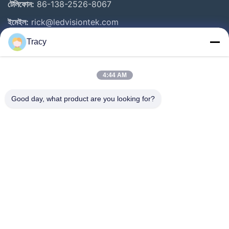
টেলিফোন:
86-138-2526-8067
ইমেইল:
rick@ledvisiontek.com
Tracy
গুরুত্বপূর্ণ সংযোগ
4:44 AM
বাড়ি
পণ্য
Good day, what product are you looking for?
আমাদের সম্পর্কে
কারখানা ভ্রমণ
মান নিয়ন্ত্রণ
খবর
যোগাযোগ করুন
Follow Us