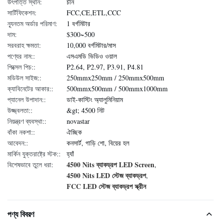
উৎপত্তি স্থান:
চীন
সার্টিফিকেশন:
FCC,CE,ETL,CCC
ন্যূনতম অর্ডার পরিমাণ:
1 বর্গমিটার
দাম:
$300~500
সরবরাহ ক্ষমতা:
10,000 বর্গমিটার/মাস
পণ্যের নাম::
এসএমডি ভিডিও ওয়াল
পিক্সেল পিচ::
P2.64, P2.97, P3.91, P4.81
মডিউল সাইজ::
250mmx250mm / 250mmx500mm
ক্যাবিনেটের আকার::
500mmx500mm / 500mmx1000mm
প্যানেল উপাদান::
ডাই-কাস্টিং অ্যালুমিনিয়াম
উজ্জ্বলতা::
&gt; 4500 নিট
নিয়ন্ত্রণ ব্যবস্থা::
novastar
বাঁকা নকশা::
ঐচ্ছিক
আবেদন::
কনসার্ট, গাড়ি শো, বিয়ের হল
মার্কিন যুক্তরাষ্ট্রে স্টক::
হ্যাঁ
4500 Nits ব্যাকড্রপ LED Screen
বিশেষভাবে তুলে ধরা:
,
4500 Nits LED স্টেজ ব্যাকড্রপ
,
FCC LED স্টেজ ব্যাকড্রপ স্ক্রীন
পণ্য বিবরণ