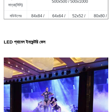
500x500 / 500x1000
মাত্রা(মিমি)
মডিউলের
84x84 /
64x64 /
52x52 /
80x80 / ​​
রেজোলিউশন
84x68
64x128
52x104
80x160
ধূসর স্তর
16 বিট (281 ট্রিলিয়ন রঙ)
LED প্যানেল ইনভেন্টরি কেস
একক
মন্ত্রিসভা
7/13 কেজি
ওজন
ক্সসে
4000: 1
উজ্জ্বলতা
900~1200 নিট
রিফ্রেশ হার
3840Hz
গড় শক্তি
60/120 W/প্যানেল
খরচ