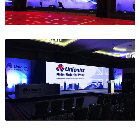
সর্বোচ্চ শক্তি
110/400 W/প্যানেল
খরচ
দেখার কোণ
160°/ 140°
(H/V)
সর্বোচ্চ
20/10
স্ট্যাকিং
সর্বোচ্চ
20/10
ঝুলন্ত
প্রত্যাশিত
100,000 ঘন্টা
জীবনকাল
আইপি রেটিং
(সামনে/
আইপি 40/আইপি 21
পিছন)