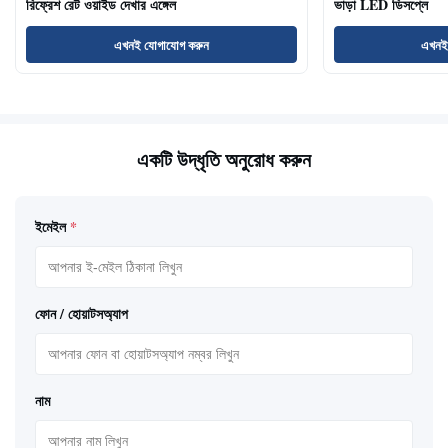
রিফ্রেশ রেট ওয়াইড দেখার এঙ্গেল
ভাড়া LED ডিসপ্লে
এখনই যোগাযোগ করুন
এখনই
একটি উদ্ধৃতি অনুরোধ করুন
ইমেইল
*
ফোন / হোয়াটসঅ্যাপ
নাম