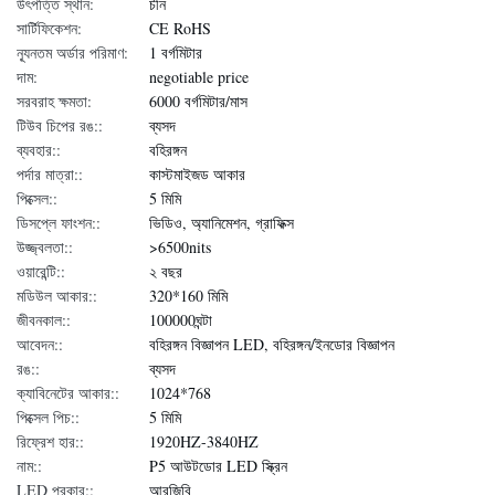
উৎপত্তি স্থান:
চীন
সার্টিফিকেশন:
CE RoHS
ন্যূনতম অর্ডার পরিমাণ:
1 বর্গমিটার
দাম:
negotiable price
সরবরাহ ক্ষমতা:
6000 বর্গমিটার/মাস
টিউব চিপের রঙ::
ব্যসদ
ব্যবহার::
বহিরঙ্গন
পর্দার মাত্রা::
কাস্টমাইজড আকার
পিক্সেল::
5 মিমি
ডিসপ্লে ফাংশন::
ভিডিও, অ্যানিমেশন, গ্রাফিক্স
উজ্জ্বলতা::
>6500nits
ওয়ারেন্টি::
২ বছর
মডিউল আকার::
320*160 মিমি
জীবনকাল::
100000ঘন্টা
আবেদন::
বহিরঙ্গন বিজ্ঞাপন LED, বহিরঙ্গন/ইনডোর বিজ্ঞাপন
রঙ::
ব্যসদ
ক্যাবিনেটের আকার::
1024*768
পিক্সেল পিচ::
5 মিমি
রিফ্রেশ হার::
1920HZ-3840HZ
নাম::
P5 আউটডোর LED স্ক্রিন
LED প্রকার::
আরজিবি