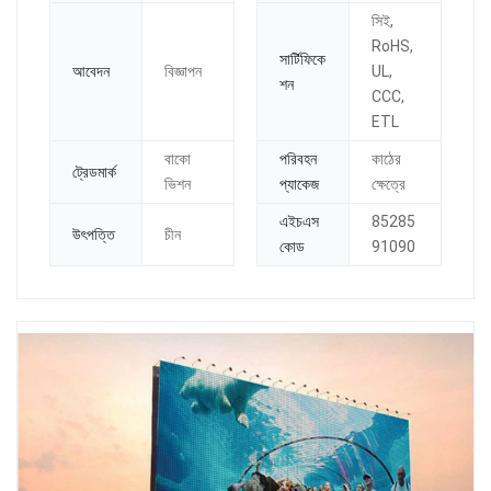
সিই,
RoHS,
সার্টিফিকে
আবেদন
বিজ্ঞাপন
UL,
শন
CCC,
ETL
বাকো
পরিবহন
কাঠের
ট্রেডমার্ক
ভিশন
প্যাকেজ
ক্ষেত্রে
এইচএস
85285
উৎপত্তি
চীন
কোড
91090