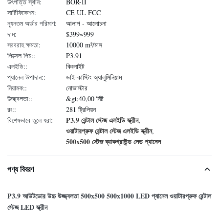
উৎপত্তি স্থান:
BOR-II
সার্টিফিকেশন:
CE UL FCC
ন্যূনতম অর্ডার পরিমাণ:
আলাপ - আলোচনা
দাম:
$399~999
সরবরাহ ক্ষমতা:
10000 m²/মাস
পিক্সেল পিচ::
P3.91
এলইডি::
কিংলাইট
প্যানেল উপাদান::
ডাই-কাস্টিং অ্যালুমিনিয়াম
নিয়ামক::
নোভাস্টার
উজ্জ্বলতা::
&gt;40,00 নিট
রং::
281 ট্রিলিয়ন
P3.9 রেন্টাল স্টেজ এলইডি স্ক্রীন
বিশেষভাবে তুলে ধরা:
,
ওয়াটারপ্রুফ রেন্টাল স্টেজ এলইডি স্ক্রীন
,
500x500 স্টেজ ব্যাকগ্রাউন্ড লেড প্যানেল
পণ্য বিবরণ
P3.9 আউটডোর উচ্চ উজ্জ্বলতা 500x500 500x1000 LED প্যানেল ওয়াটারপ্রুফ রেন্টাল
স্টেজ LED স্ক্রীন