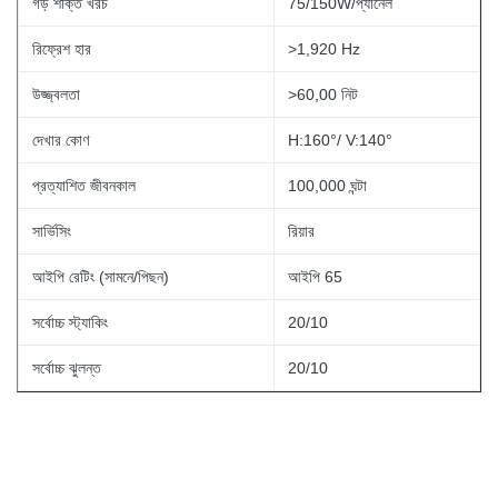
গড় শক্তি খরচ
75/150W/প্যানেল
রিফ্রেশ হার
>1,920 Hz
উজ্জ্বলতা
>60,00 নিট
দেখার কোণ
H:160°/ V:140°
প্রত্যাশিত জীবনকাল
100,000 ঘন্টা
সার্ভিসিং
রিয়ার
আইপি রেটিং (সামনে/পিছন)
আইপি 65
সর্বোচ্চ স্ট্যাকিং
20/10
সর্বোচ্চ ঝুলন্ত
20/10