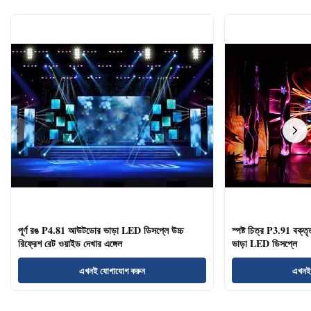
পূর্ণ রঙ P4.81 আউটডোর ভাড়া LED ডিসপ্লে উচ্চ
স্পষ্ট চিত্র P3.91 বক্তৃ
রিফ্রেশ রেট ওয়াইড দেখার এঙ্গেল
ভাড়া LED ডিসপ্লে
এখনই যোগাযোগ করুন
এখনই