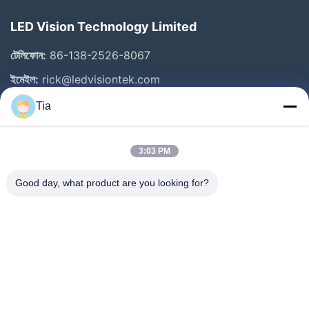
LED Vision Technology Limited
টেলিফোন:
86-138-2526-8067
ইমেইল:
rick@ledvisiontek.com
Tia
গুরুত্বপূর্ণ সংযোগ
3:03 PM
বাড়ি
পণ্য
Good day, what product are you looking for?
আমাদের সম্পর্কে
কারখানা ভ্রমণ
মান নিয়ন্ত্রণ
খবর
যোগাযোগ করুন