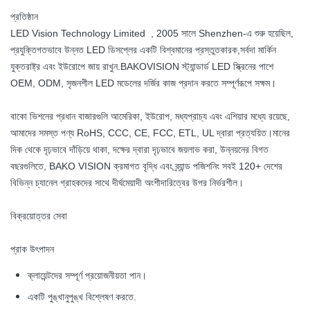
প্রতিষ্ঠান
LED Vision Technology Limited , 2005 সালে Shenzhen-এ শুরু হয়েছিল,
সর্বদা মার্কিন
প্রযুক্তিগতভাবে উন্নত LED ডিসপ্লের একটি বিশ্বমানের প্রস্তুতকারক,
যুক্তরাষ্ট্র এবং ইউরোপে জায় রাখুন
.BAKOVISION স্ট্যান্ডার্ড LED স্ক্রিনের পাশে
OEM, ODM, সৃজনশীল LED মডেলের দর্জির কাজ প্রদান করতে সম্পূর্ণরূপে সক্ষম।
বাকো ভিশনের প্রধান বাজারগুলি আমেরিকা, ইউরোপ, মধ্যপ্রাচ্য এবং এশিয়ার মধ্যে রয়েছে,
আমাদের সমস্ত পণ্য RoHS, CCC, CE, FCC, ETL, UL দ্বারা প্রত্যয়িত।মানের
দিক থেকে দৃঢ়ভাবে দাঁড়িয়ে থাকা, দক্ষের দ্বারা দৃঢ়ভাবে জয়লাভ করা, উন্নয়নের বিগত
বছরগুলিতে, BAKO VISION ক্রমাগত বৃদ্ধি এবং ব্র্যান্ড পজিশনিং সবই 120+ দেশের
বিভিন্ন চ্যানেল গ্রাহকদের সাথে দীর্ঘমেয়াদী অংশীদারিত্বের উপর নির্ভরশীল।
বিক্রয়োত্তর সেবা
প্রাক উৎপাদন
ক্লায়েন্টদের সম্পূর্ণ প্রয়োজনীয়তা পান।
একটি পুঙ্খানুপুঙ্খ বিশ্লেষণ করতে.