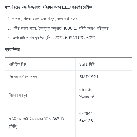
সম্পূর্ণ রঙের উচ্চ উজ্জ্বলতা বহিরঙ্গন ভাড়া LED প্রদর্শন বৈশিষ্ট্য
পাতলা, হালকা ওজন এবং শান্ত, বহন করা সহজ
গভীর কালো স্তর, বৈসাদৃশ্য অনুপাত 4000:1, ছবিটি আরও পরিষ্কার
অপারেটিং তাপমাত্রা/আর্দ্রতা -20℃-60℃/10℃-60℃
প্যারামিটার
শারীরিক পিচ
3.91 মিমি
পিক্সেল কনফিগারেশন
SMD1921
65,536
পিক্সেল ঘনত্ব
পিক্সেল/m²
64*64/
মডিউলের শারীরিক রেজোলিউশন(W*H)
64*128
(মিমি)