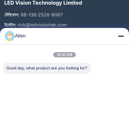
LED Vision Technology Limited
টেলিফোন:
86-138-2526-8067
ইমেইল:
rick@ledvisiontek.com
Allen
গুরুত্বপূর্ণ সংযোগ
10:43 AM
বাড়ি
পণ্য
Good day, what product are you looking for?
আমাদের সম্পর্কে
কারখানা ভ্রমণ
মান নিয়ন্ত্রণ
খবর
যোগাযোগ করুন