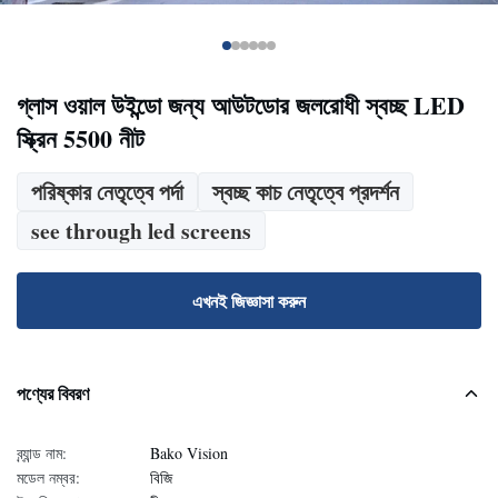
গ্লাস ওয়াল উইন্ডো জন্য আউটডোর জলরোধী স্বচ্ছ LED
স্ক্রিন 5500 নীট
পরিষ্কার নেতৃত্বে পর্দা
স্বচ্ছ কাচ নেতৃত্বে প্রদর্শন
see through led screens
এখনই জিজ্ঞাসা করুন
পণ্যের বিবরণ
ব্র্যান্ড নাম:
Bako Vision
মডেল নম্বর:
বিজি