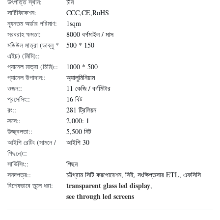
উৎপত্তি স্থান:
চীন
সার্টিফিকেশন:
CCC,CE,RoHS
ন্যূনতম অর্ডার পরিমাণ:
1sqm
সরবরাহ ক্ষমতা:
8000 বর্গমাইল / মাস
মডিউল মাত্রা (ডাব্লু *
500 * 150
এইচ) (মিমি)::
প্যানেল মাত্রা (মিমি)::
1000 * 500
প্যানেল উপাদান::
অ্যালুমিনিয়াম
ওজন::
11 কেজি / বর্গমিটার
প্রসেসিং::
16 বিট
রং::
281 ট্রিলিয়ন
ক্সসে::
2,000: 1
উজ্জ্বলতা::
5,500 নিট
আইপি রেটিং (সামনে /
আইপি 30
পিছনে)::
সার্ভিসিং::
পিছন
সনদপত্র::
চট্টগ্রাম সিটি করপোরেশন, সিই, সংক্ষিপ্তসার ETL, এফসিসি
transparent glass led display
বিশেষভাবে তুলে ধরা:
,
see through led screens