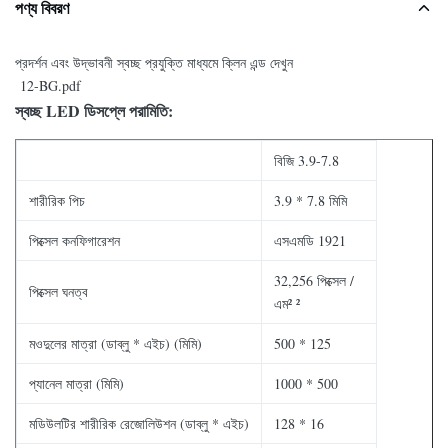
পণ্য বিবরণ
প্রদর্শন এবং উদ্ভাবনী স্বচ্ছ প্রযুক্তি মাধ্যমে ক্লিন এন্ড দেখুন
12-BG.pdf
স্বচ্ছ LED ডিসপ্লে পরামিতি:
বিজি 3.9-7.8
শারীরিক পিচ
3.9 * 7.8 মিমি
পিক্সেল কনফিগারেশন
এসএমডি 1921
32,256 পিক্সেল /
পিক্সেল ঘনত্ব
এম² ²
মওদুলের মাত্রা (ডাব্লু * এইচ) (মিমি)
500 * 125
প্যানেল মাত্রা (মিমি)
1000 * 500
মডিউলটির শারীরিক রেজোলিউশন (ডাব্লু * এইচ)
128 * 16