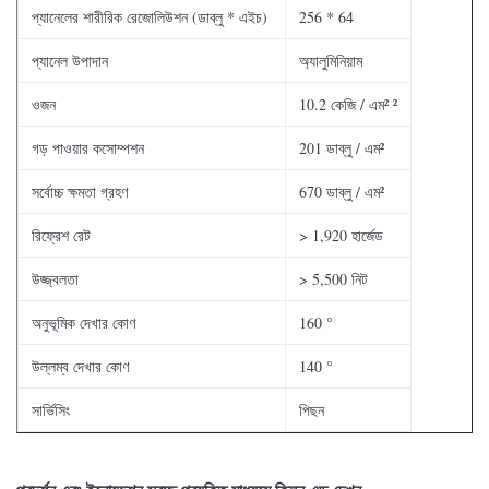
প্যানেলের শারীরিক রেজোলিউশন (ডাব্লু * এইচ)
256 * 64
প্যানেল উপাদান
অ্যালুমিনিয়াম
ওজন
10.2 কেজি / এম² ²
গড় পাওয়ার কসোম্পশন
201 ডাব্লু / এম²
সর্বোচ্চ ক্ষমতা গ্রহণ
670 ডাব্লু / এম²
রিফ্রেশ রেট
> 1,920 হার্জেড
উজ্জ্বলতা
> 5,500 নিট
অনুভূমিক দেখার কোণ
160 °
উল্লম্ব দেখার কোণ
140 °
সার্ভিসিং
পিছন