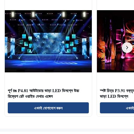
পূর্ণ রঙ P4.81 আউটডোর ভাড়া LED ডিসপ্লে উচ্চ
স্পষ্ট চিত্র P3.91 বক্তৃ
রিফ্রেশ রেট ওয়াইড দেখার এঙ্গেল
ভাড়া LED ডিসপ্লে
এখনই যোগাযোগ করুন
এখনই