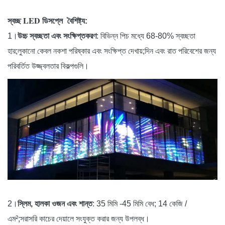
স্বচ্ছ LED ডিসপ্লে
বৈশিষ্ট্য:
1।
উচ্চ স্বচ্ছতা এবং সংক্ষিপ্তকরণ
: বিভিন্ন পিচ মধ্যে 68-80% স্বচ্ছতা
হার;লুকানো কেবল নকশা পরিষ্কার এবং সংক্ষিপ্ত দেখায়;দিন এবং রাত পরিবেশের জন্য
পরিবর্তিত উজ্জ্বলতার বিকল্পগুলি।
2।
স্লিম, হালকা ওজন এবং শান্ত
: 35 মিমি -45 মিমি বেধ; 14 কেজি /
এম²;সরাসরি কাচের দেয়ালে সংযুক্ত করার জন্য উপলব্ধ।