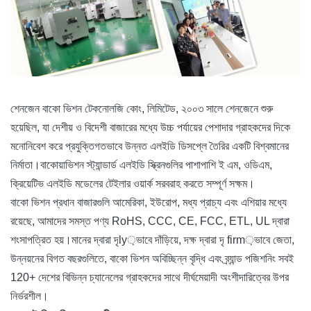
শেনজেন বাকো ভিশন টেকনোলজি কোং, লিমিটেড, ২০০৩ সালে শেনজেনে শুরু
হয়েছিল, যা দেশীয় ও বিদেশী বাজারের মধ্যে উচ্চ পর্যায়ের পেশাদার গ্রাহকদের দিকে
মনোনিবেশ করে প্রযুক্তিগতভাবে উন্নত এলইডি ডিসপ্লে তৈরির একটি বিশ্বমানের
নির্মাতা।বাকোয়াভিশন স্ট্যান্ডার্ড এলইডি স্ক্রিনগুলির পাশাপাশি ই এম, ওডিএম,
ক্রিয়েটিভ এলইডি মডেলের টেইলার ওয়ার্ক সরবরাহ করতে সম্পূর্ণ সক্ষম।
বাকো ভিশন প্রধান বাজারগুলি আমেরিকা, ইউরোপ, মধ্য প্রাচ্য এবং এশিয়ার মধ্যে
রয়েছে, আমাদের সমস্ত পণ্য RoHS, CCC, CE, FCC, ETL, UL দ্বারা
শংসাপত্রিত হয়।মানের দ্বারা দৃly়ভাবে দাঁড়িয়ে, দক্ষ দ্বারা দৃ firm়ভাবে জেতা,
উন্নয়নের বিগত বছরগুলিতে, বাকো ভিশন অবিচ্ছিন্ন বৃদ্ধি এবং ব্র্যান্ড পজিশনিং সবই
120+ দেশের বিভিন্ন চ্যানেলের গ্রাহকদের সাথে দীর্ঘমেয়াদী অংশীদারিত্বের উপর
নির্ভরশীল।