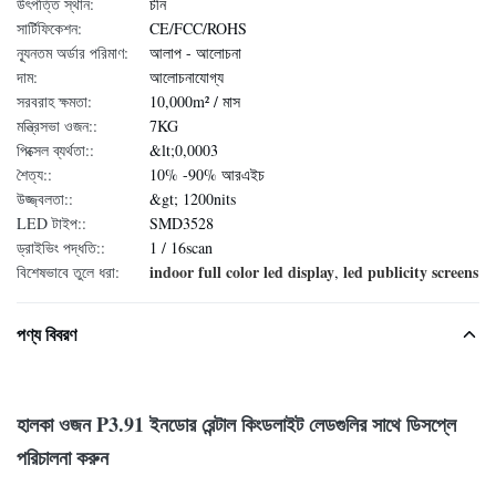
উৎপত্তি স্থান:
চীন
সার্টিফিকেশন:
CE/FCC/ROHS
ন্যূনতম অর্ডার পরিমাণ:
আলাপ - আলোচনা
দাম:
আলোচনাযোগ্য
সরবরাহ ক্ষমতা:
10,000m² / মাস
মন্ত্রিসভা ওজন::
7KG
পিক্সেল ব্যর্থতা::
&lt;0,0003
শৈত্য::
10% -90% আরএইচ
উজ্জ্বলতা::
&gt; 1200nits
LED টাইপ::
SMD3528
ড্রাইভিং পদ্ধতি::
1 / 16scan
indoor full color led display
led publicity screens
বিশেষভাবে তুলে ধরা:
,
পণ্য বিবরণ
হালকা ওজন P3.91 ইনডোর রেন্টাল কিংডলাইট লেডগুলির সাথে ডিসপ্লে
পরিচালনা করুন