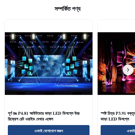
সম্পর্কিত পণ্য
পূর্ণ রঙ P4.81 আউটডোর ভাড়া LED ডিসপ্লে উচ্চ
স্পষ্ট চিত্র P3.91 বক্তৃ
রিফ্রেশ রেট ওয়াইড দেখার এঙ্গেল
ভাড়া LED ডিসপ্লে
এখনই যোগাযোগ করুন
এখনই