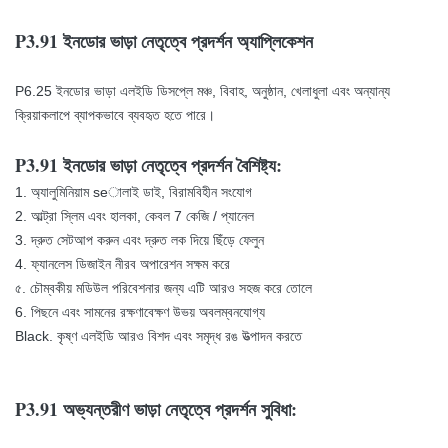
P3.91 ইনডোর ভাড়া নেতৃত্বে প্রদর্শন অ্যাপ্লিকেশন
P6.25 ইনডোর ভাড়া এলইডি ডিসপ্লে মঞ্চ, বিবাহ, অনুষ্ঠান, খেলাধুলা এবং অন্যান্য
ক্রিয়াকলাপে ব্যাপকভাবে ব্যবহৃত হতে পারে।
P3.91 ইনডোর ভাড়া নেতৃত্বে প্রদর্শন বৈশিষ্ট্য:
1. অ্যালুমিনিয়াম seালাই ডাই, বিরামবিহীন সংযোগ
2. আল্ট্রা স্লিম এবং হালকা, কেবল 7 কেজি / প্যানেল
3. দ্রুত সেটআপ করুন এবং দ্রুত লক দিয়ে ছিঁড়ে ফেলুন
4. ফ্যানলেস ডিজাইন নীরব অপারেশন সক্ষম করে
৫. চৌম্বকীয় মডিউল পরিবেশনার জন্য এটি আরও সহজ করে তোলে
6. পিছনে এবং সামনের রক্ষণাবেক্ষণ উভয় অবলম্বনযোগ্য
Black. কৃষ্ণ এলইডি আরও বিশদ এবং সমৃদ্ধ রঙ উত্পাদন করতে
P3.91 অভ্যন্তরীণ ভাড়া নেতৃত্বে প্রদর্শন সুবিধা: