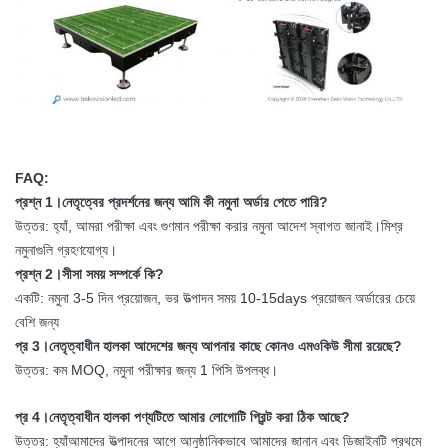
FAQ:
প্রশ্ন 1।নেতৃত্বের প্রদর্শনের জন্য আমি কী নমুনা অর্ডার পেতে পারি?
উত্তর: হ্যাঁ, আমরা পরীক্ষা এবং গুণমান পরীক্ষা করার নমুনা আদেশ স্বাগত জানাই।মিশ্র
নমুনাগুলি গ্রহণযোগ্য।
প্রশ্ন 2।সীসা সময় সম্পর্কে কি?
একটি: নমুনা 3-5 দিন প্রয়োজন, ভর উত্পাদন সময় 10-15days প্রয়োজন অর্ডারের চেয়ে
বেশি জন্য
প্র 3।নেতৃত্বাধীন হালকা আদেশের জন্য আপনার কাছে কোনও এমওকিউ সীমা রয়েছে?
উত্তর: কম MOQ, নমুনা পরীক্ষার জন্য 1 পিসি উপলব্ধ।
প্র 4।নেতৃত্বাধীন হালকা পণ্যটিতে আমার লোগোটি প্রিন্ট করা ঠিক আছে?
উত্তর: হ্যাঁআমাদের উত্পাদনের আগে আনুষ্ঠানিকভাবে আমাদের জানান এবং ডিজাইনটি প্রথমে