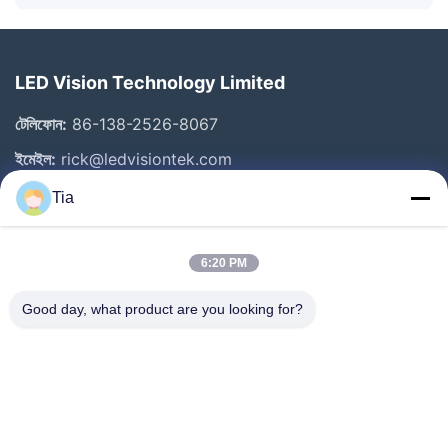
LED Vision Technology Limited
টেলিফোন:
86-138-2526-8067
ইমেইল:
rick@ledvisiontek.com
Tia
গুরুত্বপূর্ণ সংযোগ
6:20 PM
বাড়ি
পণ্য
Good day, what product are you looking for?
আমাদের সম্পর্কে
কারখানা ভ্রমণ
মান নিয়ন্ত্রণ
খবর