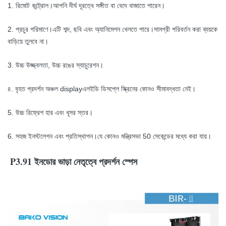
1. রিমোট কন্ট্রোল।আপনি দীর্ঘ দূরত্বে সঙ্গীত বা বেদে বাজাতে পারেন।
2. প্রচুর পরিমাণে।এটি শব্দ, ছবি এবং অ্যানিমেশন খেলতে পারে।সামগ্রী পরিবর্তন করা ব্যয়কে
বাড়িয়ে তুলবে না।
3. উচ্চ উজ্জ্বলতা, উচ্চ রঙের স্যাচুরেশন।
৪. বৃহত প্রদর্শন অঞ্চল displayএলইডি ডিসপ্লে স্ক্রিনের কোনও সীমাবদ্ধতা নেই।
5. উচ্চ রিফ্রেশ হার এবং ধূসর স্তর।
6. সহজ ইনস্টলেশন এবং প্রতিস্থাপন।যে কোনও মন্ত্রিসভা 50 সেকেন্ডের মধ্যে করা যায়।
P3.91 ইনডোর ভাড়া নেতৃত্বে প্রদর্শন স্পেস