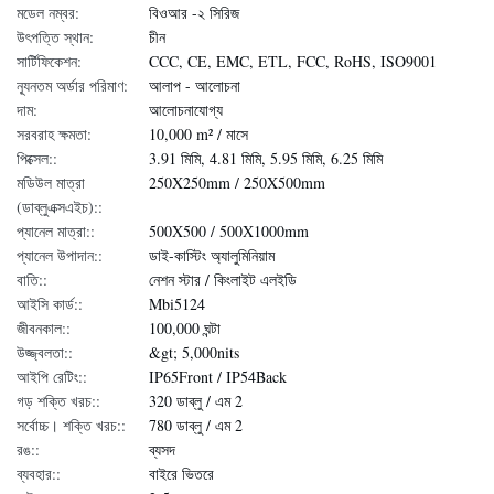
মডেল নম্বর:
বিওআর -২ সিরিজ
উৎপত্তি স্থান:
চীন
সার্টিফিকেশন:
CCC, CE, EMC, ETL, FCC, RoHS, ISO9001
ন্যূনতম অর্ডার পরিমাণ:
আলাপ - আলোচনা
দাম:
আলোচনাযোগ্য
সরবরাহ ক্ষমতা:
10,000 m² / মাসে
পিক্সেল::
3.91 মিমি, 4.81 মিমি, 5.95 মিমি, 6.25 মিমি
মডিউল মাত্রা
250X250mm / 250X500mm
(ডাব্লুএক্সএইচ)::
প্যানেল মাত্রা::
500X500 / 500X1000mm
প্যানেল উপাদান::
ডাই-কাস্টিং অ্যালুমিনিয়াম
বাতি::
নেশন স্টার / কিংলাইট এলইডি
আইসি কার্ড::
Mbi5124
জীবনকাল::
100,000 ঘন্টা
উজ্জ্বলতা::
&gt; 5,000nits
আইপি রেটিং::
IP65Front / IP54Back
গড় শক্তি খরচ::
320 ডাব্লু / এম 2
সর্বোচ্চ। শক্তি খরচ::
780 ডাব্লু / এম 2
রঙ::
ব্যসদ
ব্যবহার::
বাইরে ভিতরে