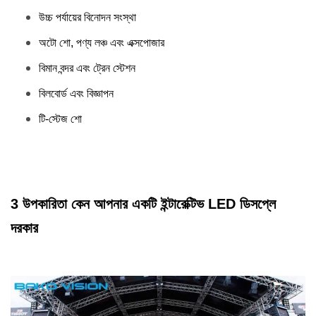
অনুভূমিক
160 °
উচ্চ পর্যায়ের বিনোদন সংস্থা
দেখার কোণ
অটো শো, পণ্য লঞ্চ এবং এক্সপোজার
সার্ভিসিং
সামনের অংশ
বিমান বন্দর এবং ট্রেন স্টেশন
আইপি রেটিং
(সম্মুখ /
IP65 / IP54
বিলবোর্ড এবং বিজ্ঞাপন
রিয়ার)
টি-স্টেজ শো
3 উপকারিতা কেন আপনার একটি ইন্টারেক্টিভ LED ডিসপ্লে
দরকার