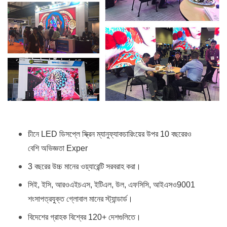
চীনে LED ডিসপ্লে স্ক্রিন ম্যানুফ্যাকচারিংয়ের উপর 10 বছরেরও
বেশি অভিজ্ঞতা Exper
3 বছরের উচ্চ মানের ওয়্যারেন্টি সরবরাহ করা।
সিই, ইসি, আরওএইচএস, ইটিএল, উল, এফসিসি, আইএসও9001
শংসাপত্রযুক্ত গ্লোবাল মানের স্ট্যান্ডার্ড।
বিদেশের গ্রাহক বিশ্বের 120+ দেশগুলিতে।