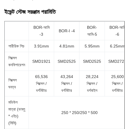
ইভেন্ট স্টেজ সরঞ্জাম পরামিতি
BOR-আমি
BOR-
BOR-আমি
BOR-I -4
-3
আমি-5
-6
শারীরিক পিচ
3.91mm
4.81mm
5.95mm
6.25mm
পিক্সেল
SMD1921
SMD2525
SMD2525
SMD2727
কনফিগারেশন
65,536
43,264
28,224
25,600
পিক্সেল
পিক্সেল /
পিক্সেল /
পিক্সেল /
পিক্সেল /
ঘনত্ব
বর্গমিটার
বর্গমিটার
বর্গমাইল
বর্গমিটার
মডিউল
মাত্রা (ডাব্লু
250 * 250/250 * 500
* এইচ)
(মিমি)