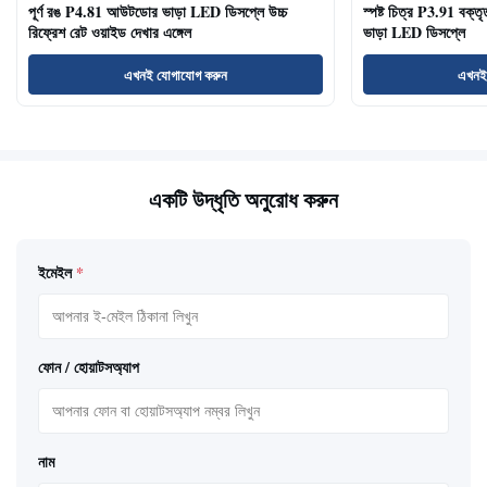
পূর্ণ রঙ P4.81 আউটডোর ভাড়া LED ডিসপ্লে উচ্চ
স্পষ্ট চিত্র P3.91 বক্তৃ
রিফ্রেশ রেট ওয়াইড দেখার এঙ্গেল
ভাড়া LED ডিসপ্লে
এখনই যোগাযোগ করুন
এখনই
একটি উদ্ধৃতি অনুরোধ করুন
ইমেইল
*
ফোন / হোয়াটসঅ্যাপ
নাম