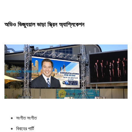
মন্ত্রিসভা
9/15 কেজি / প্যানেল
ওজন
প্রসেসিং
14-16 বিট
অডিও ভিজ্যুয়াল ভাড়া স্ক্রিন অ্যাপ্লিকেশন
বৈপরীত্য
4,000: 1
অনুপাত
গড় / সর্বোচ্চ
310/760 ডাব্লু / এম 2
পাওয়ার খরচ
প্রত্যাশিত
100,000Hrs
লাইফটাইম
উজ্জ্বলতা
> 5,000nits
রিফ্রেশ রেট
> 1,920Hz
উল্লম্ব
140 °
সংগীত সংগীত
দেখার কোণ
বিবাহের পার্টি