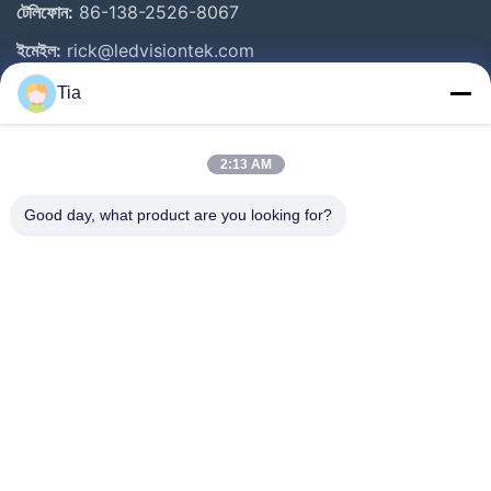
টেলিফোন:
86-138-2526-8067
ইমেইল:
rick@ledvisiontek.com
Tia
গুরুত্বপূর্ণ সংযোগ
2:13 AM
বাড়ি
পণ্য
Good day, what product are you looking for?
আমাদের সম্পর্কে
কারখানা ভ্রমণ
মান নিয়ন্ত্রণ
খবর
যোগাযোগ করুন
Follow Us