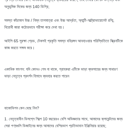
অনুভূমিক দিকের জন্য 140 ডিগ্রি;
সমস্ত কাঁচামাল উচ্চ / নিম্ন তাপমাত্রা এবং উচ্চ আর্দ্রতা, অ্যান্টি-আল্ট্রাভায়োলেট রশ্মি,
বিরোধী জারা কঠোরভাবে পরীক্ষা করে দেখা হয়।
আইপি 65 সুরক্ষা গ্রেড, টেকসই প্রকৃতি সমস্ত বহিরঙ্গন আবহাওয়ার পরিস্থিতিতে স্ক্রিনটিকে
কাজ করতে সক্ষম করে।
একাধিক ফাংশন: যদি কোনও গেম না থাকে, গ্রাহকরা এটিকে ভাড়া ব্যবসায়ের জন্য সাধারণ
ভাড়া নেতৃত্বে প্রদর্শন হিসাবে ব্যবহার করতে পারেন
বাকোভিশন কেন বেছে নিন?
1. নেতৃত্বাধীন ডিসপ্লে শিল্পে 10 বছরেরও বেশি অভিজ্ঞতার সাথে, আমাদের ক্লায়েন্টদের জন্য
সেরা পণ্যগুলি ডিজাইনের জন্য আমাদের বেশিরভাগ প্রতিভাবান ইঞ্জিনিয়ার রয়েছে;