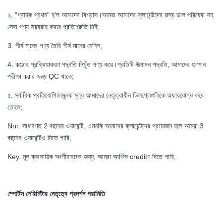
২. "গ্রাহক প্রথম" হ'ল আমাদের বিশ্বাস।আমরা আমাদের ক্লায়েন্টদের জন্য ভাল পরিষেবা সহ
সেরা পণ্য সরবরাহ করার প্রতিশ্রুতি দিই;
3. শীর্ষ মানের পণ্য তৈরি শীর্ষ মানের মেশিন;
4. কঠোর প্রক্রিয়াকরণ পদ্ধতি নিখুঁত পণ্য করে।প্রতিটি উত্পাদন পদ্ধতি, আমাদের গুণমান
পরীক্ষা করার জন্য QC থাকে;
৫. সর্বাধিক প্রতিযোগিতামূলক মূল্য আমাদের নেতৃত্বাধীন ডিসপ্লেগুলিকে অফারযোগ্য করে
তোলে;
Nor. সাধারণত 2 বছরের ওয়ারেন্টি, এমনকি আমাদের ক্লায়েন্টদের প্রয়োজন হলে আমরা 3
বছরের ওয়ারেন্টিও দিতে পারি;
Key. মূল ব্যবসায়িক অংশীদারদের জন্য, আমরা আর্থিক creditণ দিতে পারি;
স্পোর্টস পেরিমিটার নেতৃত্বে প্রদর্শন পরামিতি