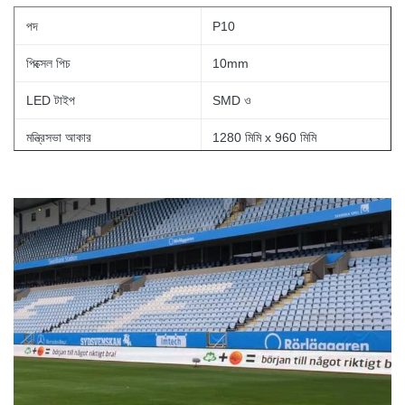
পদ
P10
পিক্সেল পিচ
10mm
LED টাইপ
SMD ও
মন্ত্রিসভা আকার
1280 মিমি x 960 মিমি
উজ্জ্বলতা
> 6500nits
আইপি গ্রেড
IP65
রিফ্রেশ রেট
3840Hz
ধূসর স্কেল
14 বিট