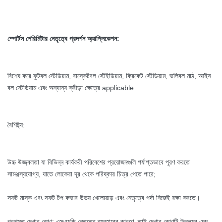
স্পোর্টস পেরিমিটার নেতৃত্বে প্রদর্শন অ্যাপ্লিকেশন:
বিশেষ করে ফুটবল স্টেডিয়াম, বাস্কেটবল স্টেইডিয়াম, ক্রিকেট স্টেডিয়াম, ভলিবল মাঠ, আইস
বল স্টেডিয়াম এবং অন্যান্য ক্রীড়া ক্ষেত্রে applicable
বৈশিষ্ট্য:
উচ্চ উজ্জ্বলতা যা বিভিন্ন কার্যকরী পরিবেশের প্রয়োজনগুলি পর্যাপ্তভাবে পূরণ করতে
সামঞ্জস্যযোগ্য, যাতে লোকেরা দূর থেকে পরিষ্কার চিত্র পেতে পারে;
সফট মাস্ক এবং সফট টপ কভার উভয় খেলোয়াড় এবং নেতৃত্বে পর্দা নিজেই রক্ষা করতে।
প্রশস্ত দেখার কোণ: এসএমডি নেতৃত্বে ব্যবহারের কারণে, তাই দেখার কোণটি উল্লম্ব এবং