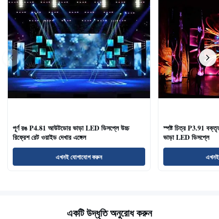
পূর্ণ রঙ P4.81 আউটডোর ভাড়া LED ডিসপ্লে উচ্চ
স্পষ্ট চিত্র P3.91 বক্তৃ
রিফ্রেশ রেট ওয়াইড দেখার এঙ্গেল
ভাড়া LED ডিসপ্লে
এখনই যোগাযোগ করুন
এখনই
একটি উদ্ধৃতি অনুরোধ করুন