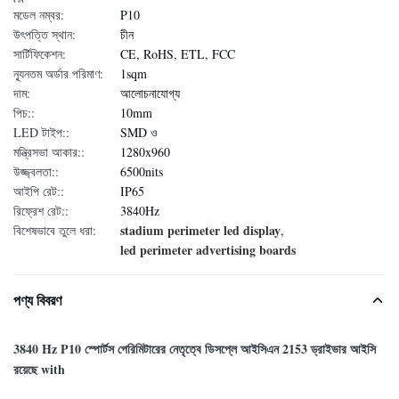
মডেল নম্বর:
P10
উৎপত্তি স্থান:
চীন
সার্টিফিকেশন:
CE, RoHS, ETL, FCC
ন্যূনতম অর্ডার পরিমাণ:
1sqm
দাম:
আলোচনাযোগ্য
পিচ::
10mm
LED টাইপ::
SMD ও
মন্ত্রিসভা আকার::
1280x960
উজ্জ্বলতা::
6500nits
আইপি রেট::
IP65
রিফ্রেশ রেট::
3840Hz
stadium perimeter led display
বিশেষভাবে তুলে ধরা:
,
led perimeter advertising boards
পণ্য বিবরণ
3840 Hz P10 স্পোর্টস পেরিমিটারের নেতৃত্বে ডিসপ্লে আইসিএন 2153 ড্রাইভার আইসি
রয়েছে with